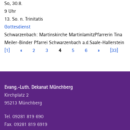
So, 30.8.
9 Uhr
13. So. n. Trinitatis
Gottesdienst
Schwarzenbach:
Martinskirche Martinlamitz
Pfarrerin Tina
Meiler-Binder
Pfarrei Schwarzenbach a.d.Saale-Hallerstein
[1]
«
2
3
4
5
6
»
[33]
Evang.-Luth. Dekanat Münchberg
Kirchplatz 2
95213 Münchberg
Tel. 09281 819 690
Fax. 09281 819 6919