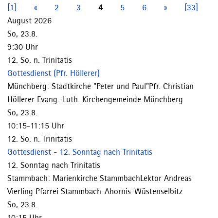
[1]
«
2
3
4
5
6
»
[33]
August 2026
So, 23.8.
9:30 Uhr
12. So. n. Trinitatis
Gottesdienst (Pfr. Höllerer)
Münchberg:
Stadtkirche "Peter und Paul"
Pfr. Christian
Höllerer
Evang.-Luth. Kirchengemeinde Münchberg
So, 23.8.
10:15-11:15 Uhr
12. So. n. Trinitatis
Gottesdienst - 12. Sonntag nach Trinitatis
12. Sonntag nach Trinitatis
Stammbach:
Marienkirche Stammbach
Lektor Andreas
Vierling
Pfarrei Stammbach-Ahornis-Wüstenselbitz
So, 23.8.
10:15 Uhr